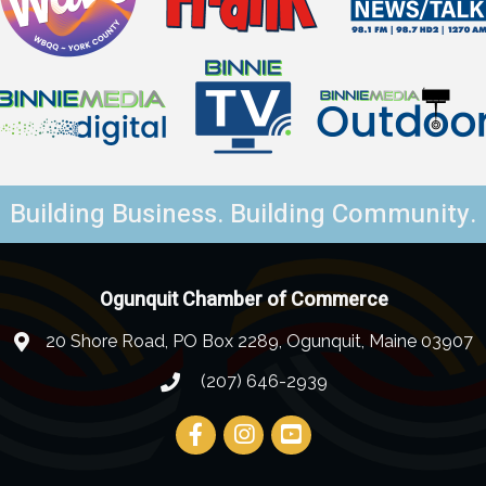
Building Business. Building Community.
Ogunquit Chamber of Commerce
20 Shore Road, PO Box 2289, Ogunquit, Maine 03907
(207) 646-2939