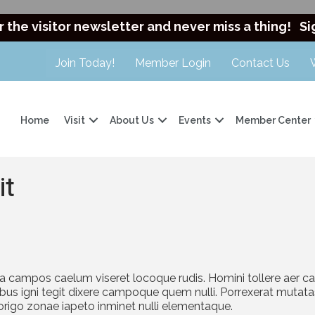
r the visitor newsletter and never miss a thing!
Si
Join Today!
Member Login
Contact Us
Home
Visit
About Us
Events
Member Center
it
a campos caelum viseret locoque rudis. Homini tollere aer c
bus igni tegit dixere campoque quem nulli. Porrexerat mutata
origo zonae iapeto inminet nulli elementaque.