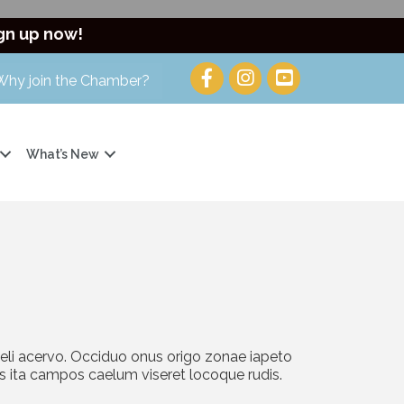
gn up now!
Why join the Chamber?
What’s New
aeli acervo. Occiduo onus origo zonae iapeto
s ita campos caelum viseret locoque rudis.