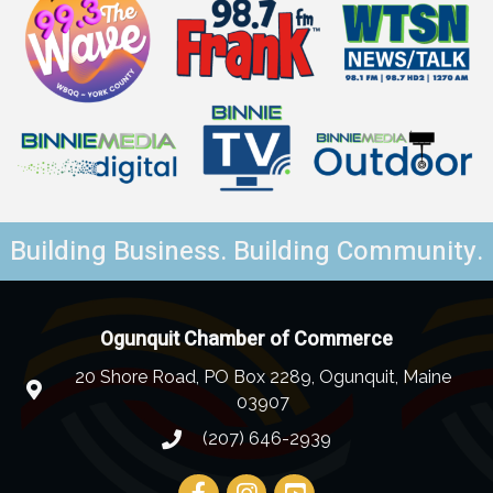
Building Business. Building Community.
Ogunquit Chamber of Commerce
20 Shore Road, PO Box 2289, Ogunquit, Maine
03907
(207) 646-2939